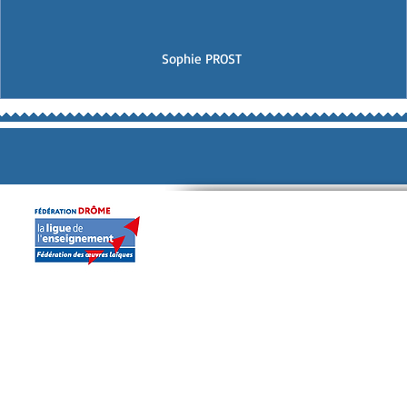
Sophie PROST
Education
Classes de découvert
Môm'Danse
Spectacle jeune public
Accueil
Lire et Faire lire
Qui sommes-nous
Prêt de livres en série
Offre d'emploi
Carte de la fraternité
Contact
Education à l'image
Lire c'est partir
Nos valeurs
Cassons les clichés
Semaine de la Laïcité