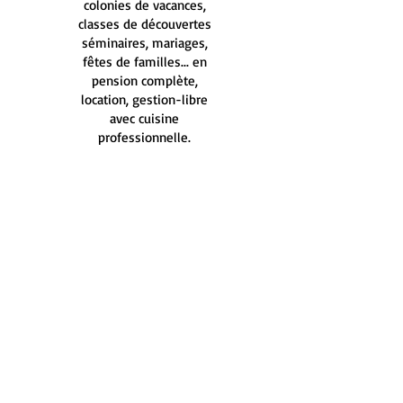
colonies de vacances,
classes de découvertes
séminaires, mariages,
fêtes de familles... en
pension complète,
location, gestion-libre
avec cuisine
professionnelle.
CENTRE DE VACANCES
A LUS-LA-CROIX-
HAUTE
Implanté à 1170 m
d’altitude, en pleine
nature, dans le